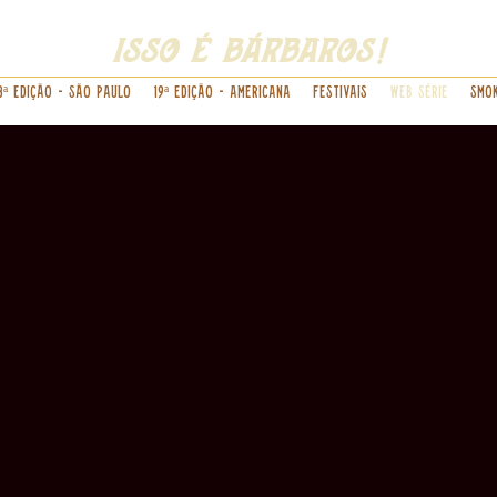
isso é bárbaros!
8ª Edição - São Paulo
19ª Edição - Americana
Festivais
Web Série
Smok