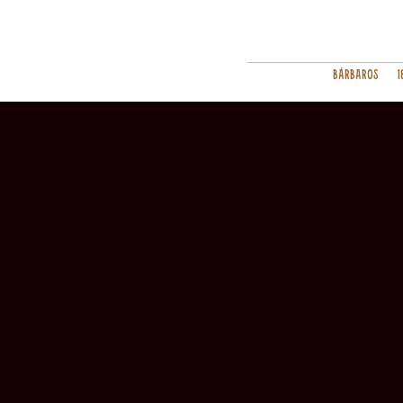
Bárbaros
1