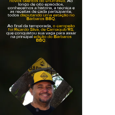
novos talentos do churrasco.
Ao
longo de oito episódios,
conhecemos a história, a técnica e
as receitas de cada participante,
todos
disputando uma estação no
Bárbaros BBQ.
Ao final da temporada,
o campeão
foi Ricardo Silva, de Camaquã/RS,
que conquistou sua vaga para assar
na principal
edição do Bárbaros
BBQ.