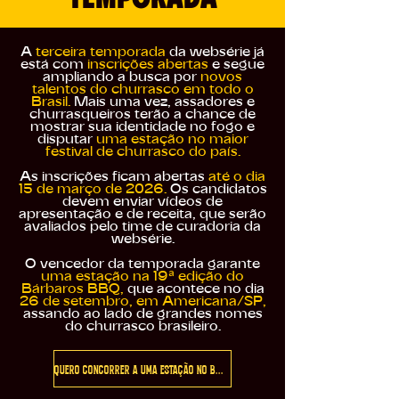
A
terceira temporada
da websérie já
está com
inscrições abertas
e segue
ampliando a busca por
novos
talentos do churrasco em todo o
Brasil.
Mais uma vez, assadores e
churrasqueiros terão a chance de
mostrar sua identidade no fogo e
disputar
uma estação no maior
festival de churrasco do país.
As inscrições ficam abertas
até o dia
15 de março de 2026.
Os candidatos
devem enviar vídeos de
apresentação e de receita, que serão
avaliados pelo time de curadoria da
websérie.
O vencedor da temporada garante
uma estação na 19ª edição do
Bárbaros BBQ,
que acontece no dia
26 de setembro, em Americana/SP,
assando ao lado de grandes nomes
do churrasco brasileiro.
Quero concorrer a uma estação no Bárbaros BBQ