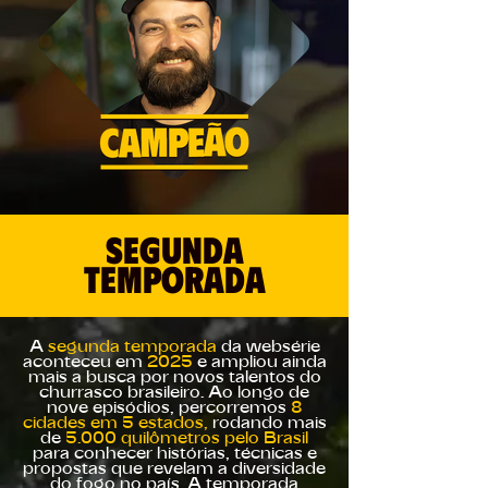
SEGUNDA
temporada
A
segunda temporada
da websérie
aconteceu em
2025
e ampliou ainda
mais a busca por novos talentos do
churrasco brasileiro. Ao longo de
nove episódios, percorremos
8
cidades em 5 estados,
rodando mais
de
5.000 quilômetros pelo Brasil
para conhecer histórias, técnicas e
propostas que revelam a diversidade
do fogo no país. A temporada