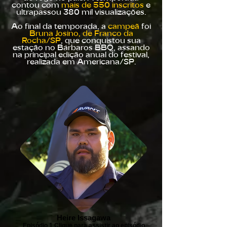
contou com
mais de 550 inscritos
e
ultrapassou 380 mil visualizações.
Ao final da temporada, a
campeã
foi
Bruna Josino, de Franco da
Rocha/SP
, que conquistou sua
estação no Bárbaros BBQ, assando
na principal edição anual do festival,
realizada em Americana/SP.
Heire Issagawa
Episódio 1 Clique para assistir ao episódio