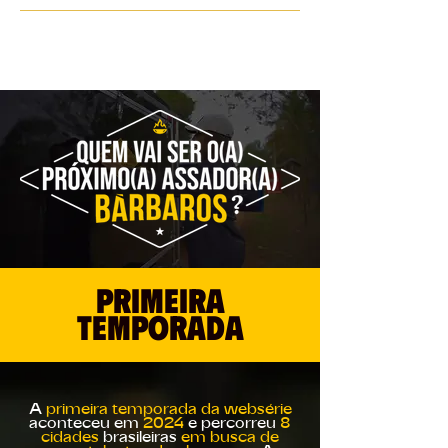
isso é bárbaros!
PRIMEIRA
temporada
A
primeira temporada da websérie
aconteceu em
2024
e percorreu
8
cidades
brasileiras
em busca de