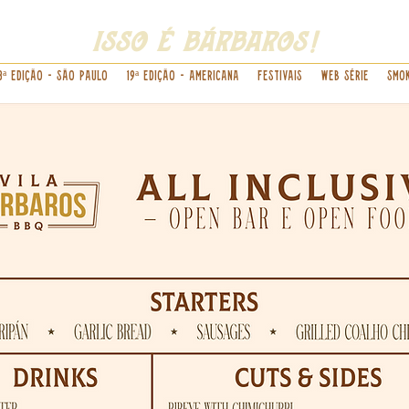
isso é bárbaros!
8ª Edição - São Paulo
19ª Edição - Americana
Festivais
Web Série
Smok